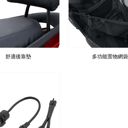
舒適後靠墊
多功能置物網袋