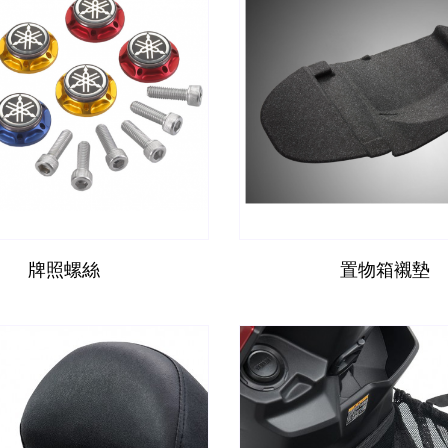
牌照螺絲
置物箱襯墊