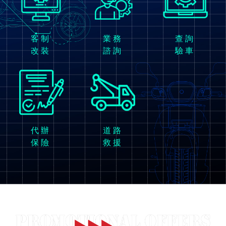
客制
業務
查詢
改裝
諮詢
驗車
代辦
道路
保險
救援