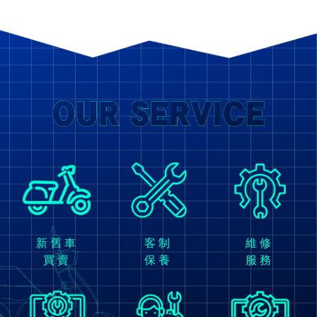
新舊車
客制
維修
買賣
保養
服務