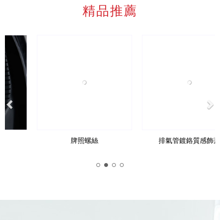
精品推薦
Previous
Ne
牌照螺絲
排氣管鍍鉻質感飾蓋