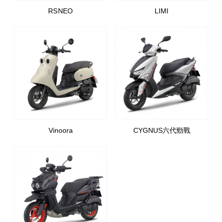
RS NEO
LIMI
Vinoora
CYGNUS六代勁戰