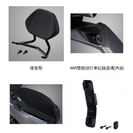
後靠墊
Wifi雙鏡頭行車紀錄器/配件組