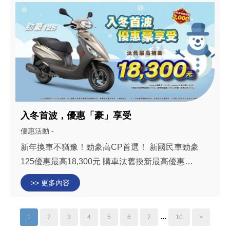
(不含牌險) ( JOG售價67,000元-YAMAH...
入冬首波，優惠「豪」享受
優惠活動 -
新年換車不猶豫！勁豪高CP首選！ 新國民車勁豪
125優惠最高18,300元 購車汰舊換新最高優惠
18,300元 (YAMAHA購車金7,000元+YAMAHA汰舊
>> 更多內容
加碼5,000元+汰舊政府貨物稅減免4,000元+貨物稅
減徵2,000元+舊車回收300元=18,300) 勁 豪 125 詳
...
1
2
3
4
5
6
7
10
>
情:...