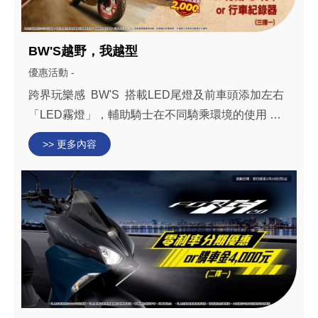
BW'S越野，我越型
優惠活動 -
跨界玩樂感 BW'S 搭載LED尾燈及前車頭添加左右
「LED霧燈」，輔助騎士在不同騎乘環境的使用 本
月購車 享好禮三擇一 3,000元購車金 或 全額貸36期
>> 更多內容
0利率 或 全球鷹行車紀錄器(價值4,800元，不含安
裝) BW’S詳...