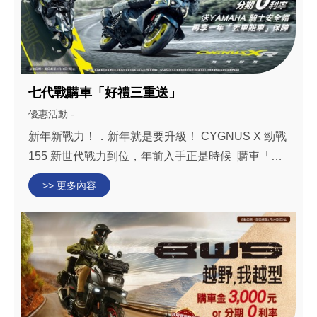
七代戰購車「好禮三重送」
優惠活動 -
新年新戰力！．新年就是要升級！ CYGNUS X 勁戰
155 新世代戰力到位，年前入手正是時候 購車「好
禮三重送」 12 / 18 / 24 / 36 期 全額貸 0 利率 （24
>> 更多內容
期手續費 1,500 元／36 期手續費 2,500 元）
YAMAHA 騎士安全帽 一頂...