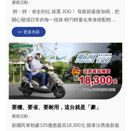
優惠活動 -
輕・靜・省全到位 就選 JOG！ 母親節最後加碼，把
關心變成日常的每一段路 輕巧輕量化車身搭配輕省
主支架，停車駐車時輕鬆時不費力 安靜智能啟動系
>> 更多內容
統，降低啟動時的噪音與振動 省油BLUE CORE節
能引擎，油耗57.6K...
要穩、要省、要耐用，這台就是「豪」
優惠活動 -
新國民車勁豪125優惠最高18,300元 購車汰舊換新最