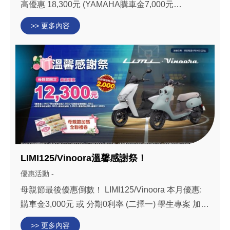
高優惠 18,300元 (YAMAHA購車金7,000元
+YAMAHA汰舊加碼5,000元+汰舊政府貨物稅減免
>> 更多內容
4,000元+貨物稅減徵2,000元+舊車回收300元
=18,300) 勁 豪 125 詳情:https://yamaha-
yct.com/axisz 活動日...
LIMI125/Vinoora溫馨感謝祭！
優惠活動 -
母親節最後優惠倒數！ LIMI125/Vinoora 本月優惠:
購車金3,000元 或 分期0利率 (二擇一) 學生專案 加碼
2,000元 or 免費機油保養(4R800)*3回(二擇一) 母親
>> 更多內容