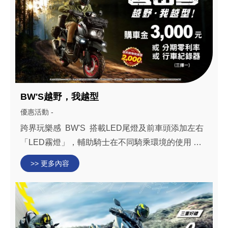
BW'S越野，我越型
優惠活動 -
​跨界玩樂感 BW'S 搭載LED尾燈及前車頭添加左右
「LED霧燈」，輔助騎士在不同騎乘環境的使用 本
月購車 享好禮三擇一 3,000元購車金 或 全額貸36期
>> 更多內容
0利率 或 全球鷹行車紀錄器(價值4,800元，不含安
裝) BW’...