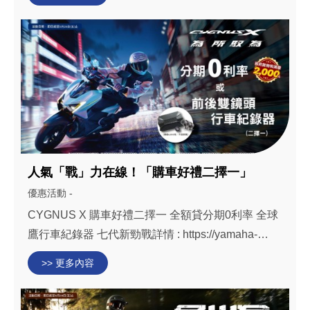
節加碼全聯禮卷1,000元 Limi 125詳
情:https://yamaha-yct.com/limi Vinoora詳情:ht...
人氣「戰」力在線！「購車好禮二擇一」
優惠活動 -
​CYGNUS X 購車好禮二擇一 全額貸分期0利率 全球
鷹行車紀錄器 七代新勁戰詳情 : https://yamaha-
yct.com/cygnus-x/ 活動日期 : 即日起至115年5月29
>> 更多內容
日(五)止(需於雲嘉南地區完成領牌) 以上活動僅限雲
嘉南地區的實體店面購買有效，...