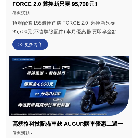
FORCE 2.0 舊換新只要 95,700元‼️
優惠活動 -
頂規配備 155最佳首選 FORCE 2.0 舊換新只要
95,700元(不含牌險配件) 本月優惠 購買即享全額貸
分期0利率或購車金4,000元 2擇1 限2024年式車
>> 更多內容
Force2.0 詳情:https://yamaha-yct.com/force-2-0/ 活
動日期 : 即日起至115年2月26日(四)止(...
高規格科技配備車款 AUGUR購車優惠二選一
優惠活動 -