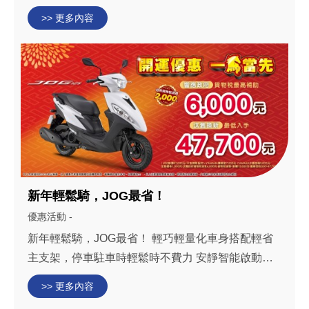
期0利率 活動日期 : 即日起至115年2月26日(四)止(需
>> 更多內容
於雲嘉南地區完成領牌) 以上活動僅限雲嘉南地區的
實體店面購買有效，車輛顏色僅供參...
新年輕鬆騎，JOG最省！
優惠活動 -
新年輕鬆騎，JOG最省！ 輕巧輕量化車身搭配輕省
主支架，停車駐車時輕鬆時不費力 安靜智能啟動系
統，降低啟動時的噪音與振動 省油BLUE CORE節
>> 更多內容
能引擎，油耗57.6KM/L 汰舊換新最低只要 47,700元