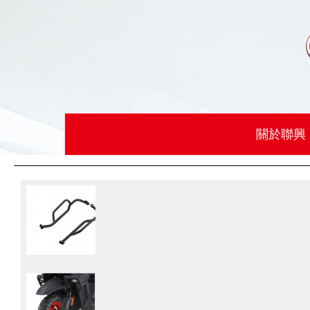
關於聯興
車款介