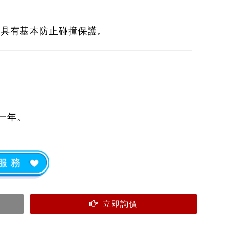
0
0
含安裝工資。 網頁所列商品顏色、式樣僅供參
格本公司保留變更權利)
，具有基本防止碰撞保護。