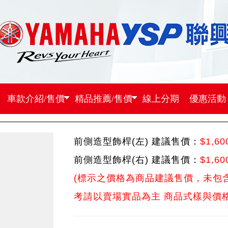
紹/售價
精品推薦/售價
線上分期
BWS
首 頁
BWS
前側造型飾桿 (2023年式)